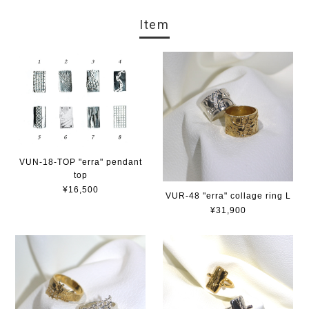
Item
VUN-18-TOP "erra" pendant
top
¥16,500
VUR-48 "erra" collage ring L
¥31,900