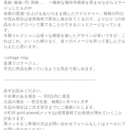
直線･曲線･円･四角…. 一般的な幾何学模様を歪ませながらコラー
ジュしたものや
表面の質感･仕上げをありのまま残したテクスチャー。模様の凹凸
や窪み部分は使用過程で変化し味が出てくるので、よりひとつの作
品をロングスパンで愛でることのできるジュエリーとなっていま
す。
今期コレクションは様々な模様を施したデザインが多いですが、こ
れはこれ、といった縛りなく、各々のイメージを持って楽しんでも
らえたと思います。
-collage ring-
金属でコラージュ。
手元に作品を飾っているような気分で楽しめます。
---------------------------------------------------------------
必ずお読みください。
※在庫がある場合 --- 3日以内に発送
欠品の場合 --- 受注生産、納期1ヶ月〜1ヶ月半
欠品の場合はご注文翌日までにご連絡いたします。
※K18 gold plated(メッキ)は使用過程でお色味が薄れていくこと
があります。
再メッキをご希望の方はお問い合わせフォームもしくはメールにて
お問い合わせください。