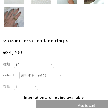
VUR-49 "erra" collage ring S
¥24,200
種類
color D
数量
International shipping available
Add to cart