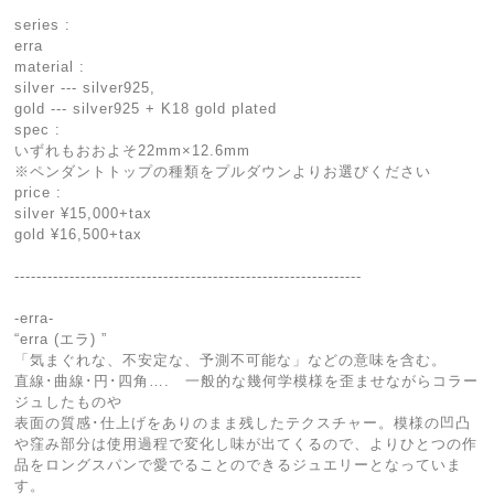
series :
erra
material :
silver --- silver925,
gold --- silver925 + K18 gold plated
spec :
いずれもおおよそ22mm×12.6mm
※ペンダントトップの種類をプルダウンよりお選びください
price :
silver ¥15,000+tax
gold ¥16,500+tax
---------------------------------------------------------------
-erra-
“erra (エラ) ”
「気まぐれな、不安定な、予測不可能な」などの意味を含む。
直線･曲線･円･四角…. 一般的な幾何学模様を歪ませながらコラー
ジュしたものや
表面の質感･仕上げをありのまま残したテクスチャー。模様の凹凸
や窪み部分は使用過程で変化し味が出てくるので、よりひとつの作
品をロングスパンで愛でることのできるジュエリーとなっていま
す。