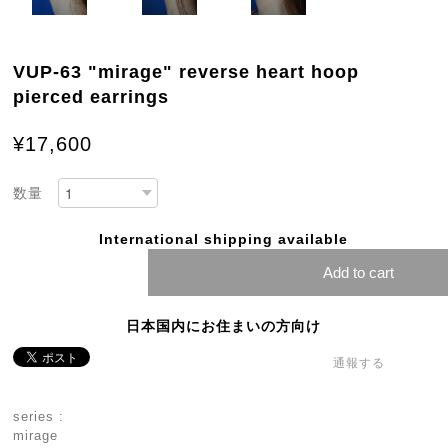
VUP-63 "mirage" reverse heart hoop
pierced earrings
¥17,600
数量
International shipping available
Add to cart
日本国内にお住まいの方向け
通報する
series :
mirage