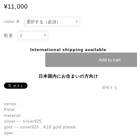
¥11,000
color B
数量
International shipping available
Add to cart
日本国内にお住まいの方向け
通報する
series :
Petal
material :
silver --- silver925
gold --- silver925 , K18 gold plated
spec :