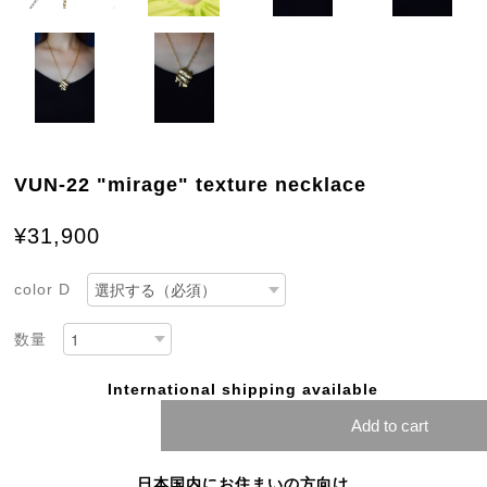
VUN-22 "mirage" texture necklace
¥31,900
color D
数量
International shipping available
Add to cart
日本国内にお住まいの方向け