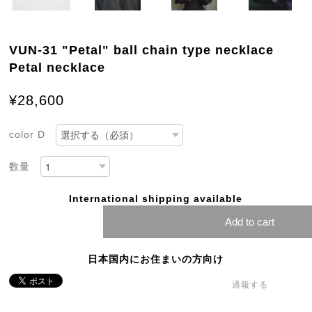
VUN-31 "Petal" ball chain type necklace
Petal necklace
¥28,600
color D
数量
International shipping available
Add to cart
日本国内にお住まいの方向け
通報する