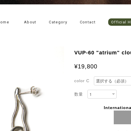
Home
About
Category
Contact
Official 
VUP-60 "atrium" clo
¥19,800
color C
数量
Internationa