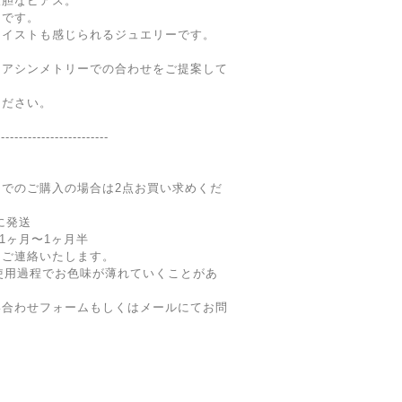
大胆なピアス。
トです。
テイストも感じられるジュエリーです。
はアシンメトリーでの合わせをご提案して
ください。
-------------------------
でのご購入の場合は2点お買い求めくだ
内に発送
期1ヶ月〜1ヶ月半
にご連絡いたします。
メッキ)は使用過程でお色味が薄れていくことがあ
い合わせフォームもしくはメールにてお問