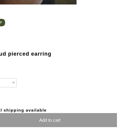
HP
ud pierced earring
l shipping available
Add to cart