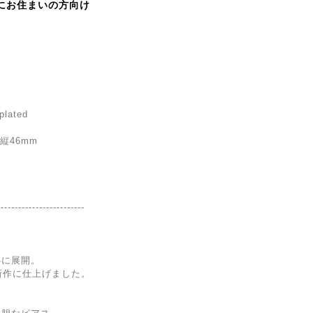
にお住まいの方向け
 plated
 縦46mm
-------------------------
心に展開。
た新作に仕上げました。