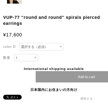
VUP-77 "round and round" spirals pierced
earrings
¥17,600
color D
数量
International shipping available
Add to cart
日本国内にお住まいの方向け
通報する