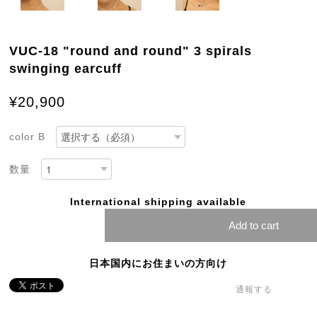
VUC-18 "round and round" 3 spirals
swinging earcuff
¥20,900
color B
数量
International shipping available
Add to cart
日本国内にお住まいの方向け
通報する