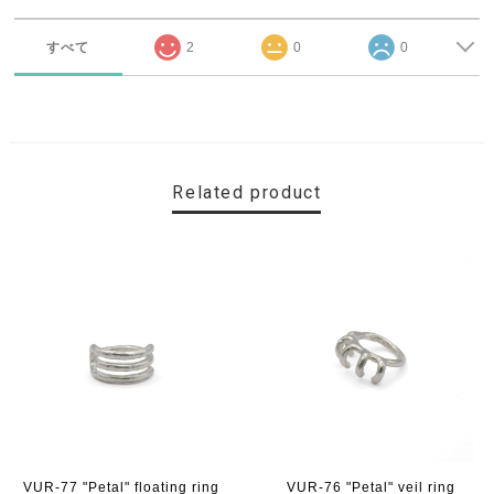
すべて
2
0
0
Related product
VUR-77 "Petal" floating ring
VUR-76 "Petal" veil ring