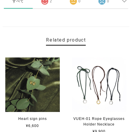
すべて
2
0
0
Related product
Heart sign pins
VUEH-01 Rope Eyeglasses
Holder Necklace
¥6,600
¥9,900