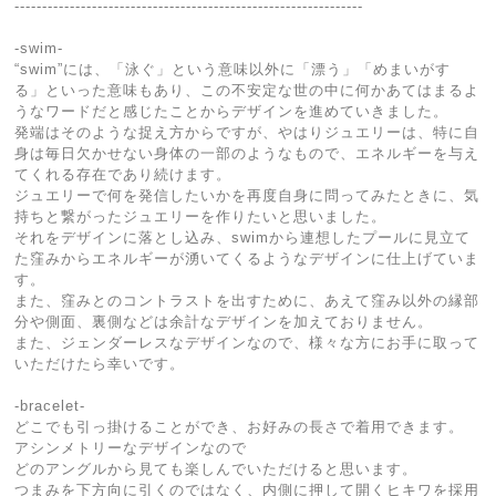
---------------------------------------------------------------
-swim-
“swim”には、「泳ぐ」という意味以外に「漂う」「めまいがす
る」といった意味もあり、この不安定な世の中に何かあてはまるよ
うなワードだと感じたことからデザインを進めていきました。
発端はそのような捉え方からですが、やはりジュエリーは、特に自
身は毎日欠かせない身体の一部のようなもので、エネルギーを与え
てくれる存在であり続けます。
ジュエリーで何を発信したいかを再度自身に問ってみたときに、気
持ちと繋がったジュエリーを作りたいと思いました。
それをデザインに落とし込み、swimから連想したプールに見立て
た窪みからエネルギーが湧いてくるようなデザインに仕上げていま
す。
また、窪みとのコントラストを出すために、あえて窪み以外の縁部
分や側面、裏側などは余計なデザインを加えておりません。
また、ジェンダーレスなデザインなので、様々な方にお手に取って
いただけたら幸いです。
-bracelet-
どこでも引っ掛けることができ、お好みの長さで着用できます。
アシンメトリーなデザインなので
どのアングルから見ても楽しんでいただけると思います。
つまみを下方向に引くのではなく、内側に押して開くヒキワを採用