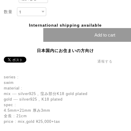
数量
International shipping available
Add to cart
日本国内にお住まいの方向け
通報する
series :
swim
material :
mix --- silver925 , 窪み部分K18 gold plated
gold --- silver925 , K18 plated
spec :
4.5mm×21mm 厚み3mm
全長 : 21cm
price : mix,gold ¥25,000+tax