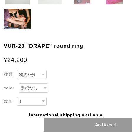
VUR-28 "DRAPE" round ring
¥24,200
種類
color
数量
International shipping available
Add to cart