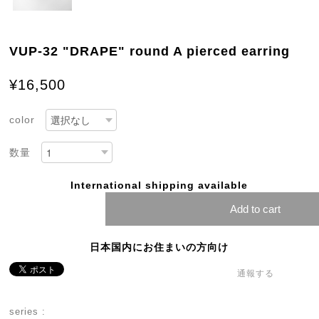
VUP-32 "DRAPE" round A pierced earring
¥16,500
color
数量
International shipping available
Add to cart
日本国内にお住まいの方向け
通報する
series :