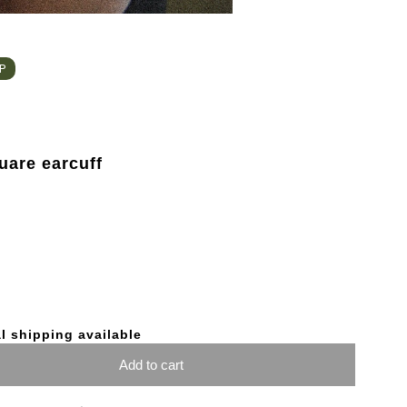
HP
are earcuff
l shipping available
Add to cart