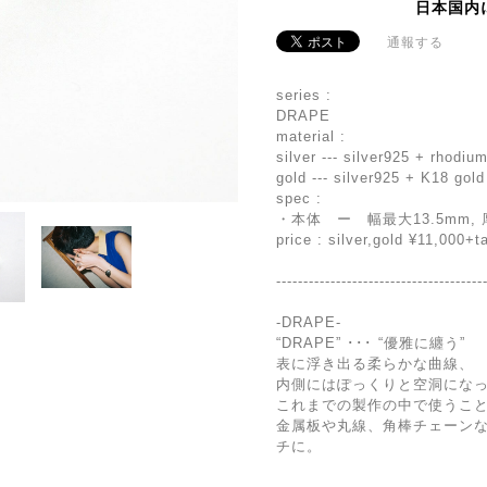
日本国内
通報する
series :
DRAPE
material :
silver --- silver925 + rhodiu
gold --- silver925 + K18 gold
spec :
・本体 ー 幅最大13.5mm, 厚み
price : silver,gold ¥11,000+t
--------------------------------------
-DRAPE-
“DRAPE” ･･･ “優雅に纏う”
表に浮き出る柔らかな曲線、
内側にはぽっくりと空洞にな
これまでの製作の中で使うこ
金属板や丸線、角棒チェーン
チに。