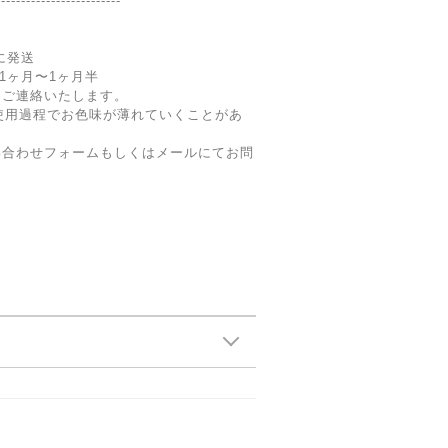
-------------------------
内に発送
期1ヶ月〜1ヶ月半
にご連絡いたします。
メッキ)は使用過程でお色味が薄れていくことがあ
い合わせフォームもしくはメールにてお問