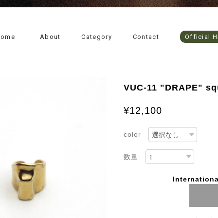
Home
About
Category
Contact
Official 
VUC-11 "DRAPE" squ
¥12,100
color
数量
Internationa