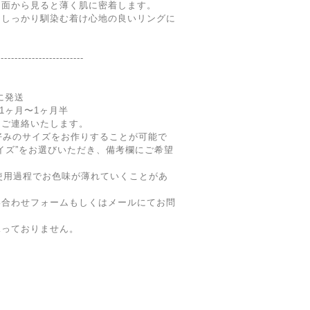
側面から見ると薄く肌に密着します。
もしっかり馴染む着け心地の良いリングに
-------------------------
内に発送
期1ヶ月〜1ヶ月半
にご連絡いたします。
好みのサイズをお作りすることが可能で
イズ”をお選びいただき、備考欄にご希望
メッキ)は使用過程でお色味が薄れていくことがあ
い合わせフォームもしくはメールにてお問
承っておりません。