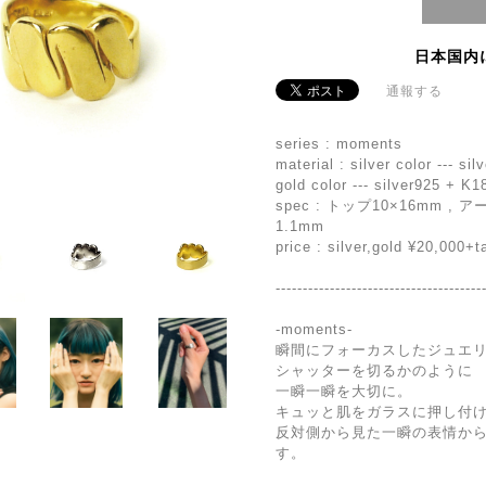
日本国内
通報する
series : moments
material : silver color --- si
gold color --- silver925 + K1
spec : トップ10×16mm , 
1.1mm
price : silver,gold ¥20,000+t
--------------------------------------
-moments-
瞬間にフォーカスしたジュエ
シャッターを切るかのように
一瞬一瞬を大切に。
キュッと肌をガラスに押し付
反対側から見た一瞬の表情か
す。