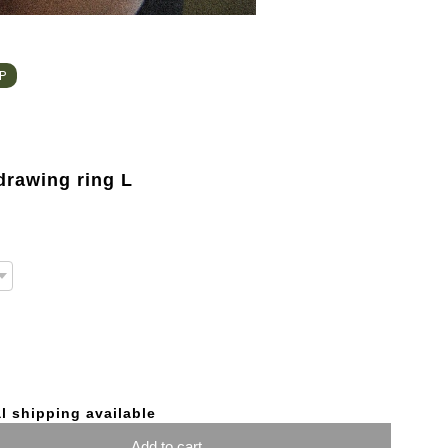
HP
rawing ring L
l shipping available
Add to cart