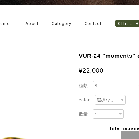
Home
About
Category
Contact
Official 
VUR-24 "moments" d
¥22,000
種類
color
数量
Internationa