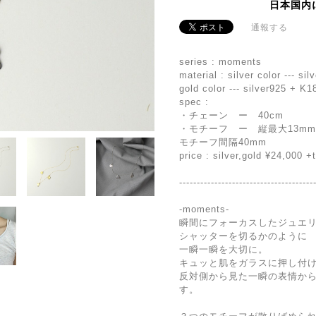
日本国内
通報する
series : moments
material : silver color --- si
gold color --- silver925 + K1
spec :
・チェーン ー 40cm
・モチーフ ー 縦最大13mm ×
モチーフ間隔40mm
price : silver,gold ¥24,000 +
--------------------------------------
-moments-
瞬間にフォーカスしたジュエ
シャッターを切るかのように
一瞬一瞬を大切に。
キュッと肌をガラスに押し付
反対側から見た一瞬の表情か
す。