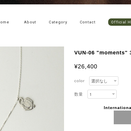
Home
About
Category
Contact
Official 
VUN-06 "moments" 3
¥26,400
color
数量
Internationa