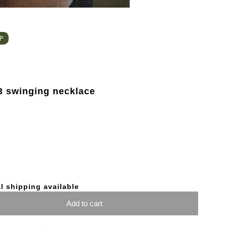
HP
 swinging necklace
l shipping available
Add to cart