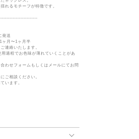
れたネックレス。
く揺れるモチーフが特徴です。
-------------------------
内に発送
期1ヶ月〜1ヶ月半
にご連絡いたします。
メッキ)は使用過程でお色味が薄れていくことがあ
い合わせフォームもしくはメールにてお問
軽にご相談ください。
れています。