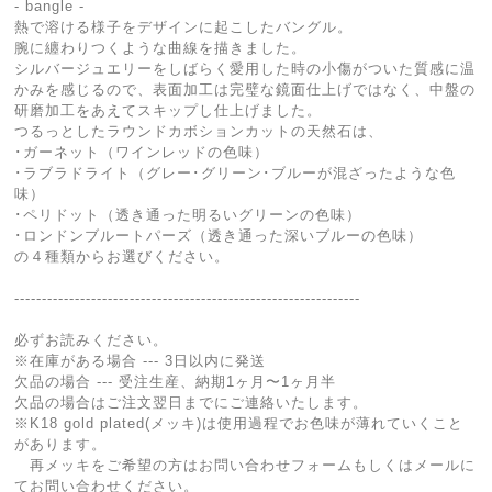
- bangle -
熱で溶ける様子をデザインに起こしたバングル。
腕に纏わりつくような曲線を描きました。
シルバージュエリーをしばらく愛用した時の小傷がついた質感に温
かみを感じるので、表面加工は完璧な鏡面仕上げではなく、中盤の
研磨加工をあえてスキップし仕上げました。
つるっとしたラウンドカボションカットの天然石は、
･ガーネット（ワインレッドの色味）
･ラブラドライト（グレー･グリーン･ブルーが混ざったような色
味）
･ペリドット（透き通った明るいグリーンの色味）
･ロンドンブルートパーズ（透き通った深いブルーの色味）
の４種類からお選びください。
---------------------------------------------------------------
必ずお読みください。
※在庫がある場合 --- 3日以内に発送
欠品の場合 --- 受注生産、納期1ヶ月〜1ヶ月半
欠品の場合はご注文翌日までにご連絡いたします。
※K18 gold plated(メッキ)は使用過程でお色味が薄れていくこと
があります。
再メッキをご希望の方はお問い合わせフォームもしくはメールに
てお問い合わせください。