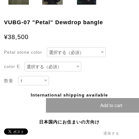
VUBG-07 "Petal" Dewdrop bangle
¥38,500
Petal stone color
color E
数量
International shipping available
Add to cart
日本国内にお住まいの方向け
通報する